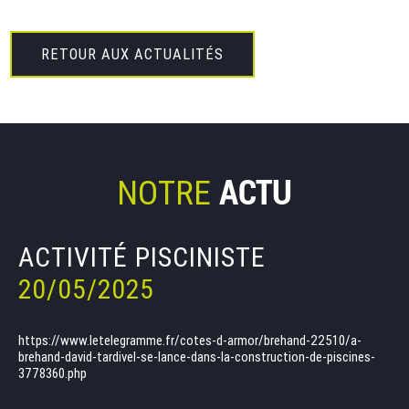
RETOUR AUX ACTUALITÉS
ACTU
ACTU
NOTRE
NOTRE
ACTIVITÉ PISCINISTE
ON PARLE DE NOUS
20/05/2025
20/05/2025
https://www.letelegramme.fr/cotes-d-armor/brehand-22510/a-
https://www.ouest-france.fr/bretagne/merdrignac-22230/lyceen-
brehand-david-tardivel-se-lance-dans-la-construction-de-piscines-
dans-les-cotes-darmor-matheo-premel-est-meilleur-apprenti-de-
3778360.php
france-en-amenagement-paysager-0faedc0a-188f-11ee-aaf5-
482802f84508