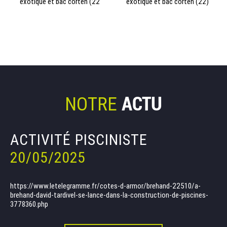
exotique et bac corten (22
exotique et bac corten (22)
ACTU
ACTU
NOTRE
NOTRE
ACTIVITÉ PISCINISTE
ON PARLE DE NOUS
20/05/2025
20/05/2025
https://www.letelegramme.fr/cotes-d-armor/brehand-22510/a-
https://www.ouest-france.fr/bretagne/merdrignac-22230/lyceen-
brehand-david-tardivel-se-lance-dans-la-construction-de-piscines-
dans-les-cotes-darmor-matheo-premel-est-meilleur-apprenti-de-
3778360.php
france-en-amenagement-paysager-0faedc0a-188f-11ee-aaf5-
482802f84508